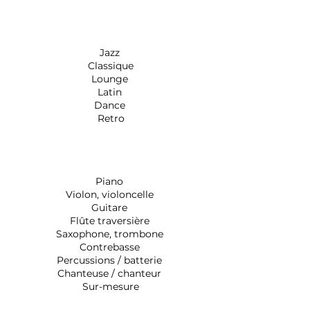
Slectionnez le style selon
vos goûts :
Jazz
Classique
Lounge
Latin
Dance
Retro
Choisissez l'instrumentation :
Piano
Violon, violoncelle
Guitare
Flûte traversière
Saxophone, trombone
Contrebasse
Percussions / batterie
Chanteuse / chanteur
Sur-mesure