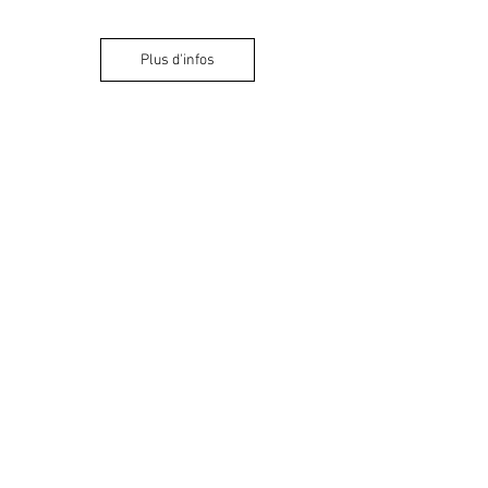
Plus d'infos
Klezmer (avec le
Quatuor Molinari)