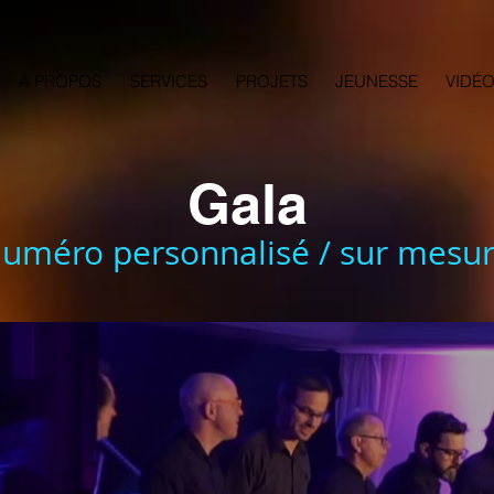
À PROPOS
SERVICES
PROJETS
JEUNESSE
VIDÉ
Gala
numéro
personnalisé / sur mesu