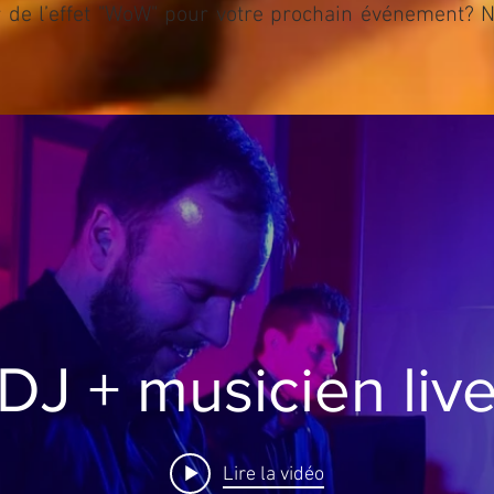
r de l’effet "WoW" pour votre prochain événement? 
DJ + musicien liv
Lire la vidéo