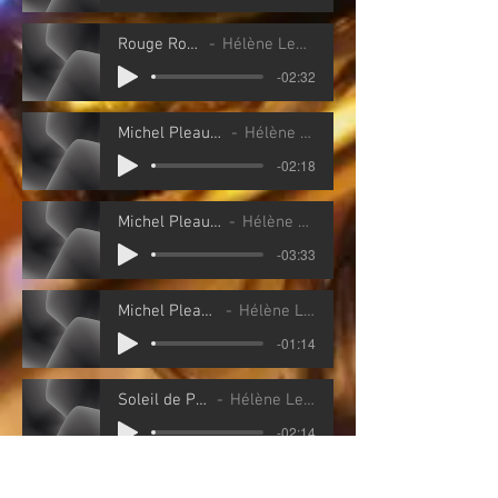
Rouge Rose (Projections)
Hélène Lemay / Jimmy Lahaie
-02:32
Michel Pleau Les Fourmis (Projections)
Hélène Lemay / Jimmy Lahaie
-02:18
Michel Pleau Le Papillon (Projections)
Hélène Lemay / Jimmy Lahaie
-03:33
Michel Pleau La poule (Projections)
Hélène Lemay / Jimmy Lahaie
-01:14
Soleil de Plomb (Projections)
Hélène Lemay / Jimmy Lahaie
-02:14